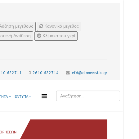
Αύξηση μεγέθους
Κανονικό μέγεθος
οτεινή Αντίθεση
Κλίμακα του γκρί
610 622711
2610 622714
efd@diaxeiristiki.gr
ΤΗΤΑ
ΕΝΤΥΠΑ