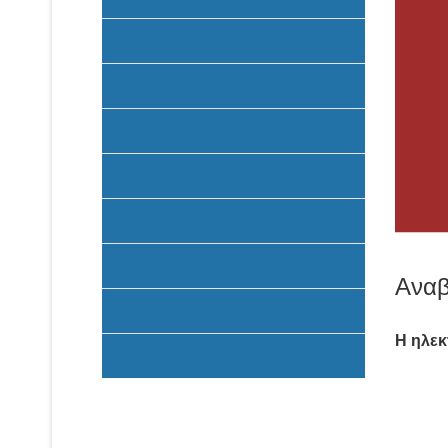
Υποβολή Προτάσεων
Ένταξη έργων
Αξιολόγηση
Υλοποίηση Προγράμματος
Έντυπα
Καταβολή Επιχορηγήσεων
Αναβ
Συχνές ερωτήσεις - απαντήσεις
Η ηλε
Σηματοδότηση