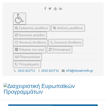
Σμίκρινση μεγέθους
Αύξηση μεγέθους
Κανονικό μέγεθος
Φωτεινή Αντίθεση
Σκοτεινή Αντίθεση
Κλίμακα του γκρί
Επαναφορά
Πληκτρολόγιο
Υπογράμμιση
2610 622711
2610 622714
efd@diaxeiristiki.gr