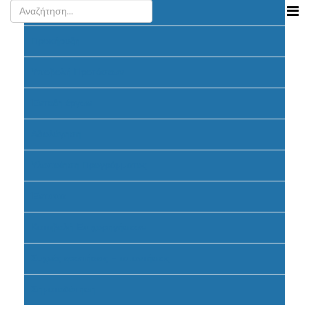
Ανακοινώσεις
Προκήρυξη
Υποβολή Προτάσεων
Ένταξη έργων
Αξιολόγηση
Υλοποίηση Προγράμματος
Έντυπα
Καταβολή Επιχορηγήσεων
Συχνές ερωτήσεις - απαντήσεις
Σηματοδότηση