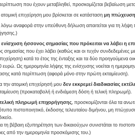
ρίπτωση που έχουν μεταβληθεί, προσκομίζεται βεβαίωση μετα
 ατομική επιχείρηση μου βρίσκεται σε κατάσταση
μη πτώχευσης
λόγω αναφορά στην υπεύθυνη δήλωση απαιτείται για τη λήψη
ήγησης.)
 ενίσχυση ήσσονος σημασίας που πρόκειται να λάβει η επ
 σημασίας που έχει λάβει (καθώς και οι τυχόν συνδεδεμένες με
επιχείρηση) κατά το έτος της ένταξης και τα δύο προηγούμενα ο
 ευρώ. Ως ημερομηνία λήψης της ενίσχυσης νοείται η ημερομη
ασης κατά περίπτωση (αφορά μόνο στην πρώτη εκταμίευση).
ια την ατομική επιχείρησή μου
δεν
εκκρεμεί διαδικασίας εκτ
κταμίευση (προκαταβολή ή ενδιάμεση δόση ή τελική πληρωμή).
τελική πληρωμή επιχορήγησης
, προσκομίζονται όλα τα ανωτ
ότυπο πιστοποιητικό, έκδοσης τελευταίου διμήνου, μη πτώχευ
ικείο.
 βέβαιη εξυπηρέτηση των δικαιούχων συνιστάται το πιστοποιητ
ρες από την ημερομηνία προσκόμισης του.)