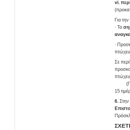
vi.
περ
(προκα
Για την
· Το
ση
αναγκα
· Προσ
πτώχευ
Σε περί
προσκο
πτώχευ
(Για τη
15 ημέ
6.
Στην
Επιστ
Πρόσκλ
ΣΧΕΤ