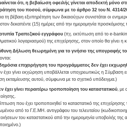
αίνεται ότι, η βεβαίωση οφειλής γίνεται αποδεκτή μόνο στη
άτηση του ποσού, σύμφωνα με το άρθρο 32 του Ν. 4314/2
η βέβαιη εξυπηρέτηση των δικαιούχων συνιστάται οι ενημερότη
στον δεκαπέντε (15) ημέρες από την ημερομηνία προσκόμισης τ
οτυπία Τραπεζικού εγγράφου
(πχ. εκτύπωση από το e-banking
ματικού λογαριασμού) της επιχείρησης, στον οποίο θα γίνει η 
θυνη ∆ήλωση θεωρημένη για το γνήσιο της υπογραφής 
ονται:
δημόσια επιχορήγηση του προγράμματος δεν έχει εκχωρηθ
ν έχει γίνει εκχώρηση υποβάλλεται υποχρεωτικώς η Σύμβαση ε
η εκταμίευσης αυτού, σύμφωνα με το σχετικό υπόδειγμα.)
εν έχει γίνει περαιτέρω τροποποίηση του καταστατικού
, με
οίησης.
ίπτωση που έχει τροποποιηθεί το καταστατικό της επιχείρησης 
μένου από το Γ.Ε.ΜΗ. αντιγράφου του τελευταίου (κωδικοποιη
οιήσεων του καταστατικού από την ημερομηνία υποβολής της α
ποιημένο.)