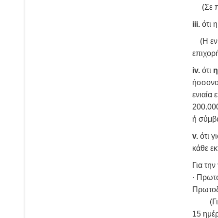
(Σε πε
iii.
ότι η
(Η εν 
επιχορ
iv.
ότι
η
ήσσονος
ενιαία 
200.000
ή σύμβ
v.
ότι γ
κάθε ε
Για την
· Πρωτ
Πρωτοδ
(Για τη
15 ημέ