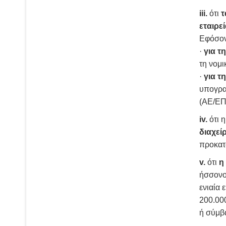
iii.
ότι
τ
εταιρε
Εφόσον 
·
για 
τη νομ
·
για τ
υπογρα
(ΑΕ/ΕΠ
iv.
ότι η
διαχεί
προκατ
v.
ότι
η
ήσσονος
ενιαία 
200.000
ή σύμβ