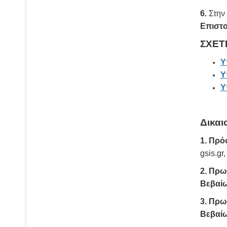
6.
Στην
Επιστ
ΣΧΕΤ
Υ
Υ
Υ
Δικαι
1.
Πρ
ό
gsis.gr
2. Πρω
Βεβαί
3. Πρω
Βεβαίω