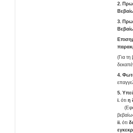
2. Πρω
Βεβαίω
3. Πρω
Βεβαίω
Επισημ
παρακρ
(Για τη
δεκαπέν
4.
Φωτο
επαγγελ
5.
Υπεύ
i.
ότι
η 
(Εφόσο
βεβαίωσ
ii.
ότι
δ
εγκεκρ