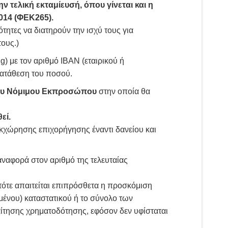
ν τελική εκταμίευσή, όπου γίνεται και η
014 (ΦΕΚ265).
τες να διατηρούν την ισχύ τους για
ους.)
) με τον αριθμό ΙΒΑΝ (εταιρικού ή
κατάθεση του ποσού.
του Νόμιμου Εκπροσώπου
στην οποία θα
εί.
κχώρησης επιχορήγησης έναντι δανείου και
 αναφορά στον αριθμό της τελευταίας
τότε απαιτείται επιπρόσθετα η προσκόμιση
μένου) καταστατικού ή το σύνολο των
ίτησης χρηματοδότησης, εφόσον δεν υφίσταται