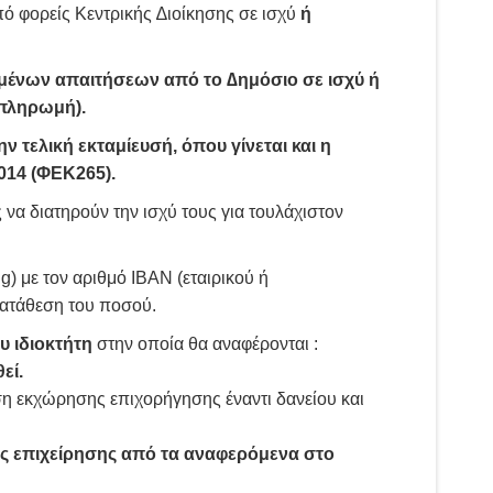
ό φορείς Κεντρικής ∆ιοίκησης σε ισχύ
ή
μένων απαιτήσεων από το ∆ημόσιο σε ισχύ ή
 πληρωμή).
ν τελική εκταμίευσή, όπου γίνεται και η
014 (ΦΕΚ265).
 να διατηρούν την ισχύ τους για τουλάχιστον
) με τον αριθμό ΙΒΑΝ (εταιρικού ή
κατάθεση του ποσού.
υ ιδιοκτήτη
στην οποία θα αναφέρονται :
εί.
 εκχώρησης επιχορήγησης έναντι δανείου και
κής επιχείρησης από τα αναφερόμενα στο