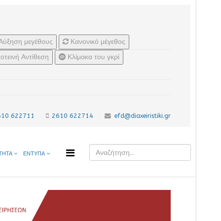
Αύξηση μεγέθους
Κανονικό μέγεθος
οτεινή Αντίθεση
Κλίμακα του γκρί
610 622711
2610 622714
efd@diaxeiristiki.gr
ΤΗΤΑ
ΕΝΤΥΠΑ