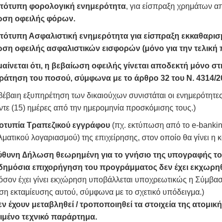
τότυπη φορολογική ενημερότητα
, για είσπραξη χρημάτων απ
ση οφειλής φόρων.
τότυπη Ασφαλιστική ενημερότητα για είσπραξη εκκαθαρισ
ση οφειλής ασφαλιστικών εισφορών (μόνο για την τελική
αίνεται ότι, η βεβαίωση οφειλής γίνεται αποδεκτή μόνο στη
άτηση του ποσού, σύμφωνα με το άρθρο 32 του Ν. 4314/2
 βέβαιη εξυπηρέτηση των δικαιούχων συνιστάται οι ενημερότητες
τε (15) ημέρες από την ημερομηνία προσκόμισης τους.)
τυπία Τραπεζικού εγγράφου
(πχ. εκτύπωση από το e-banking
ματικού λογαριασμού) της επιχείρησης, στον οποίο θα γίνει η 
θυνη ∆ήλωση θεωρημένη για το γνήσιο της υπογραφής το
δημόσια επιχορήγηση του προγράμματος δεν έχει εκχωρηθ
ν έχει γίνει εκχώρηση υποβάλλεται υποχρεωτικώς η Σύμβαση
η εκταμίευσης αυτού, σύμφωνα με το σχετικό υπόδειγμα.)
εν έχουν μεταβληθεί / τροποποιηθεί τα στοιχεία της ατομι
ιμένο τεχνικό παράρτημα.