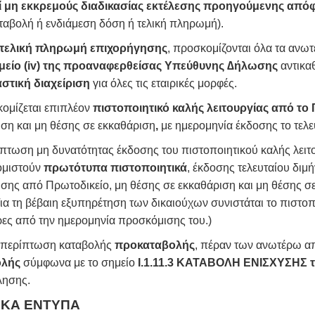
ί μη εκκρεμούς διαδικασίας εκτέλεσης προηγούμενης απ
ταβολή ή ενδιάμεση δόση ή τελική πληρωμή).
τελική πληρωμή επιχορήγησης
, προσκομίζονται όλα τα ανωτέ
μείο (iv) της προαναφερθείσας Υπεύθυνης ∆ήλωσης
αντικα
στική διαχείριση
για όλες τις εταιρικές μορφές.
κομίζεται επιπλέον
πιστοποιητικό καλής λειτουργίας από το 
ση και μη θέσης σε εκκαθάριση
,
με ημερομηνία έκδοσης το τελε
πτωση μη δυνατότητας έκδοσης του πιστοποιητικού καλής λειτο
μιστούν
πρωτότυπα πιστοποιητικά
, έκδοσης τελευταίου διμ
σης από Πρωτοδικείο, μη θέσης σε εκκαθάριση και μη θέσης σ
 βέβαιη εξυπηρέτηση των δικαιούχων συνιστάται το πιστοποιη
ρες από την ημερομηνία προσκόμισης του.)
 περίπτωση καταβολής
προκαταβολής
, πέραν των ανωτέρω απ
ολής
σύμφωνα με το σημείο
Ι.1.11.3
ΚΑΤΑΒΟΛΗ ΕΝΙΣΧΥΣΗΣ τη
ησης.
ΙΚΑ ΕΝΤΥΠΑ