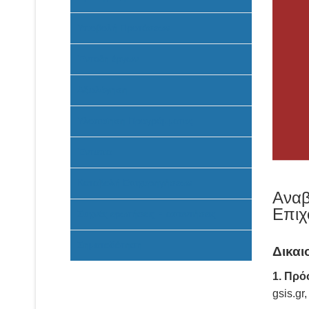
Υποβολή Προτάσεων
Ένταξη έργων
Αξιολόγηση
Υλοποίηση Προγράμματος
Έντυπα
Καταβολή Επιχορηγήσεων
Αναβ
Επιχ
Συχνές ερωτήσεις - απαντήσεις
Σηματοδότηση
Δικαι
1. Πρό
gsis.gr