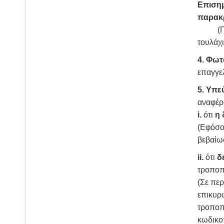
Επισημ
παρακρ
(Για τ
τουλάχι
4. Φωτ
επαγγελ
5.
Υπεύ
αναφέρ
i.
ότι
η 
(Εφόσο
βεβαίωσ
ii.
ότι
δ
τροποπ
(Σε περ
επικυρω
τροποπ
κωδικο