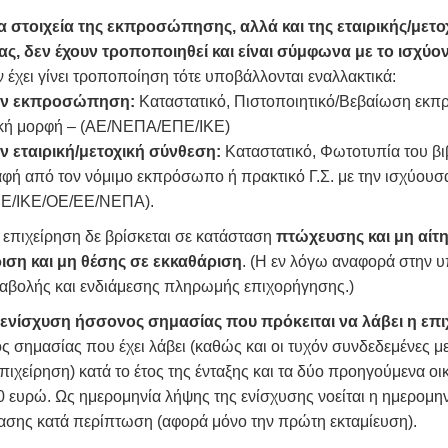
α στοιχεία της εκπροσώπησης, αλλά και της εταιρικής/μετο
ίας, δεν έχουν τροποποιηθεί και είναι σύμφωνα με το ισχύ
έχει γίνει τροποποίηση τότε υποβάλλονται εναλλακτικά:
την εκπροσώπηση:
Καταστατικό, Πιστοποιητικό/Βεβαίωση εκπ
ική μορφή – (ΑΕ/ΝΕΠΑ/ΕΠΕ/ΙΚΕ)
ην εταιρική/μετοχική σύνθεση:
Καταστατικό, Φωτοτυπία του βιβ
φή από τον νόμιμο εκπρόσωπο ή πρακτικό Γ.Σ. με την ισχύουσα
Ε/ΙΚΕ/ΟΕ/ΕΕ/ΝΕΠΑ).
 επιχείρηση δε βρίσκεται σε κατάσταση
πτώχευσης και μη αίτη
ριση και μη θέσης σε εκκαθάριση
. (Η εν λόγω αναφορά στην υ
αβολής και ενδιάμεσης πληρωμής επιχορήγησης.)
 ενίσχυση ήσσονος σημασίας που πρόκειται να λάβει η επ
 σημασίας που έχει λάβει (καθώς και οι τυχόν συνδεδεμένες με
επιχείρηση) κατά το έτος της ένταξης και τα δύο προηγούμενα ο
 ευρώ. Ως ημερομηνία λήψης της ενίσχυσης νοείται η ημερομη
ασης κατά περίπτωση (αφορά μόνο την πρώτη εκταμίευση).