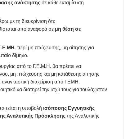
όφασης ανάκτησης
σε κάθε εκταμίευση
ρω με τη διευκρίνιση ότι:
θίσταται από αναφορά σε
μη θέση σε
Γ.Ε.ΜΗ.
περί μη
πτώχευσης, μη αίτησης για
υταίο δίμηνο.
υργίας από το Γ.Ε.Μ.Η. θα πρέπει να
ήνου, μη πτώχευσης και μη κατάθεσης αίτησης
ε αναγκαστική διαχείριση από ΓΕΜΗ.
τικό να διατηρεί την ισχύ τους για τουλάχιστον
αιτείται η υποβολή
ισόποσης Εγγυητικής
ς Αναλυτικής Πρόσκλησης
της Αναλυτικής