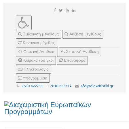
Σμίκρινση μεγέθους
Αύξηση μεγέθους
Κανονικό μέγεθος
Φωτεινή Αντίθεση
Σκοτεινή Αντίθεση
Κλίμακα του γκρί
Επαναφορά
Πληκτρολόγιο
Υπογράμμιση
2610 622711
2610 622714
efd@diaxeiristiki.gr