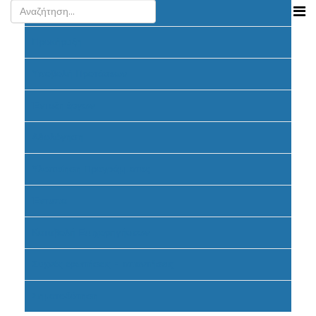
Ανακοινώσεις
Προκήρυξη
Υποβολή Προτάσεων
Ένταξη έργων
Αξιολόγηση
Υλοποίηση Προγράμματος
Έντυπα
Καταβολή Επιχορηγήσεων
Συχνές ερωτήσεις - απαντήσεις
Σηματοδότηση