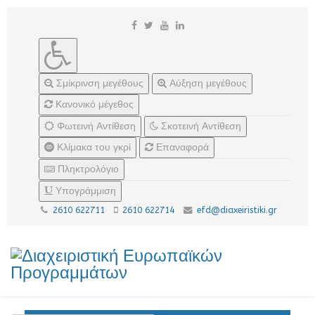
Σμίκρινση μεγέθους
Αύξηση μεγέθους
Κανονικό μέγεθος
Φωτεινή Αντίθεση
Σκοτεινή Αντίθεση
Κλίμακα του γκρί
Επαναφορά
Πληκτρολόγιο
Υπογράμμιση
2610 622711
2610 622714
efd@diaxeiristiki.gr