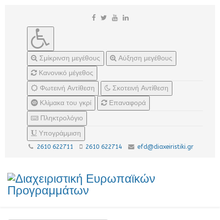
Σμίκρινση μεγέθους
Αύξηση μεγέθους
Κανονικό μέγεθος
Φωτεινή Αντίθεση
Σκοτεινή Αντίθεση
Κλίμακα του γκρί
Επαναφορά
Πληκτρολόγιο
Υπογράμμιση
2610 622711
2610 622714
efd@diaxeiristiki.gr