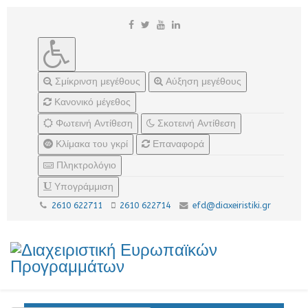
Σμίκρινση μεγέθους
Αύξηση μεγέθους
Κανονικό μέγεθος
Φωτεινή Αντίθεση
Σκοτεινή Αντίθεση
Κλίμακα του γκρί
Επαναφορά
Πληκτρολόγιο
Υπογράμμιση
2610 622711
2610 622714
efd@diaxeiristiki.gr