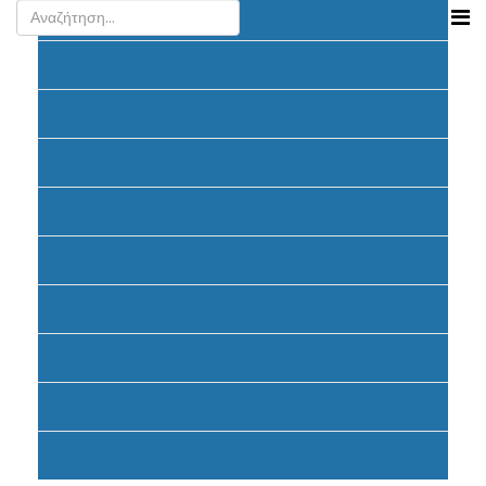
Ανακοινώσεις
Προκήρυξη
Υποβολή Προτάσεων
Ένταξη έργων
Αξιολόγηση
Υλοποίηση Προγράμματος
Έντυπα
Καταβολή Επιχορηγήσεων
Συχνές ερωτήσεις - απαντήσεις
Σηματοδότηση