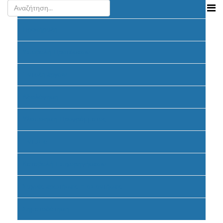
Ανακοινώσεις
Προκήρυξη
Υποβολή Προτάσεων
Ένταξη έργων
Αξιολόγηση
Υλοποίηση Προγράμματος
Έντυπα
Καταβολή Επιχορηγήσεων
Συχνές ερωτήσεις - απαντήσεις
Σηματοδότηση