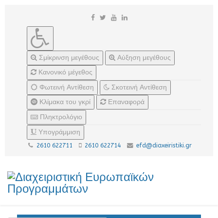
Σμίκρινση μεγέθους
Αύξηση μεγέθους
Κανονικό μέγεθος
Φωτεινή Αντίθεση
Σκοτεινή Αντίθεση
Κλίμακα του γκρί
Επαναφορά
Πληκτρολόγιο
Υπογράμμιση
2610 622711
2610 622714
efd@diaxeiristiki.gr