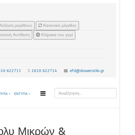
Αύξηση μεγέθους
Κανονικό μέγεθος
οτεινή Αντίθεση
Κλίμακα του γκρί
610 622711
2610 622714
efd@diaxeiristiki.gr
ΤΗΤΑ
ΕΝΤΥΠΑ
ολυ Μικρών &