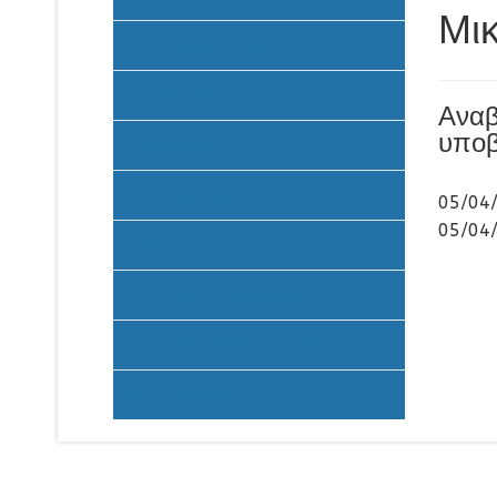
Μι
Υποβολή Προτάσεων
Ένταξη έργων
Αναβ
υποβ
Αξιολόγηση
Υλοποίηση Προγράμματος
05/04
05/04
Έντυπα
Καταβολή Επιχορηγήσεων
Συχνές ερωτήσεις - απαντήσεις
Σηματοδότηση