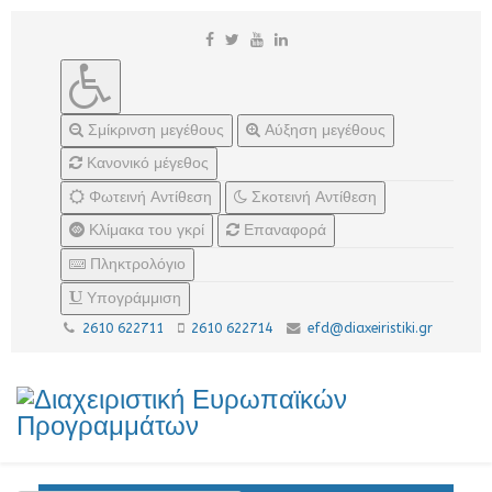
Σμίκρινση μεγέθους
Αύξηση μεγέθους
Κανονικό μέγεθος
Φωτεινή Αντίθεση
Σκοτεινή Αντίθεση
Κλίμακα του γκρί
Επαναφορά
Πληκτρολόγιο
Υπογράμμιση
2610 622711
2610 622714
efd@diaxeiristiki.gr