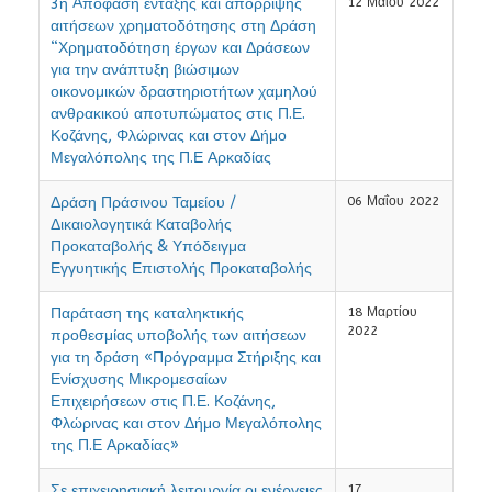
3η Aπόφαση ένταξης και απόρριψης
12 Μαΐου 2022
αιτήσεων χρηματοδότησης στη Δράση
“Χρηματοδότηση έργων και Δράσεων
για την ανάπτυξη βιώσιμων
οικονομικών δραστηριοτήτων χαμηλού
ανθρακικού αποτυπώματος στις Π.Ε.
Κοζάνης, Φλώρινας και στον Δήμο
Μεγαλόπολης της Π.Ε Αρκαδίας
Δράση Πράσινου Ταμείου /
06 Μαΐου 2022
Δικαιολογητικά Καταβολής
Προκαταβολής & Υπόδειγμα
Εγγυητικής Επιστολής Προκαταβολής
Παράταση της καταληκτικής
18 Μαρτίου
2022
προθεσμίας υποβολής των αιτήσεων
για τη δράση «Πρόγραμμα Στήριξης και
Ενίσχυσης Μικρομεσαίων
Επιχειρήσεων στις Π.Ε. Κοζάνης,
Φλώρινας και στον Δήμο Μεγαλόπολης
της Π.Ε Αρκαδίας»
Σε επιχειρησιακή λειτουργία οι ενέργειες
17