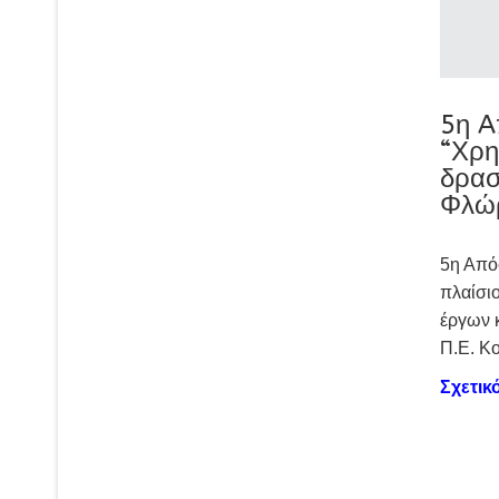
5η A
“Χρη
δρασ
Φλώρ
5η Από
πλαίσι
έργων 
Π.Ε. Κ
Σχετικ