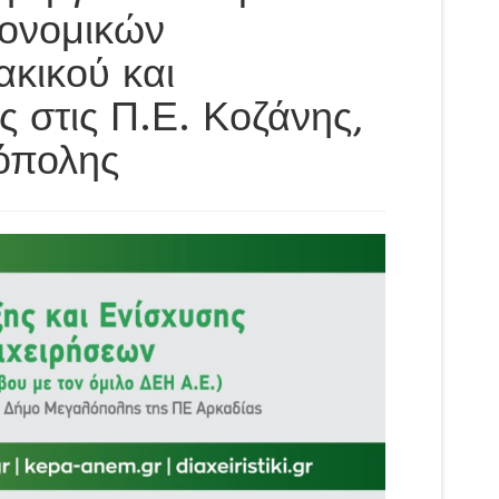
κονομικών
κικού και
 στις Π.Ε. Κοζάνης,
όπολης