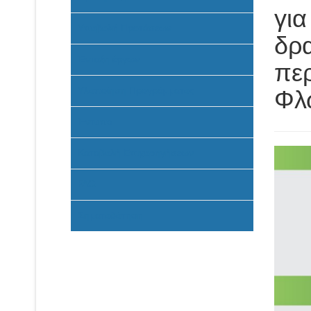
για
Υποβολή Προτάσεων
δρα
Ένταξη έργων
περ
Υλοποίηση Προγράμματος
Φλ
Έντυπα
Καταβολή Επιχορηγήσεων
FAQ
Σηματοδότηση