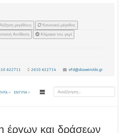
Αύξηση μεγέθους
Κανονικό μέγεθος
οτεινή Αντίθεση
Κλίμακα του γκρί
610 622711
2610 622714
efd@diaxeiristiki.gr
ΤΗΤΑ
ΕΝΤΥΠΑ
η έργων και δράσεων