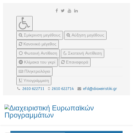
Σμίκρινση μεγέθους
Αύξηση μεγέθους
Κανονικό μέγεθος
Φωτεινή Αντίθεση
Σκοτεινή Αντίθεση
Κλίμακα του γκρί
Επαναφορά
Πληκτρολόγιο
Υπογράμμιση
2610 622711
2610 622714
efd@diaxeiristiki.gr