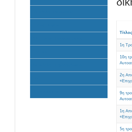
δι
Υποβολή Προτάσεων
Ένταξη έργων
Τίτλο
Υλοποίηση Προγράμματος
1η Τρ
Έντυπα
10η τ
Αυτοα
Καταβολή Επιχορηγήσεων
2η Απ
FAQ
«Επιχ
Σηματοδότηση
9η τρ
Αυτοα
1η Απ
«Επιχ
5η τρ