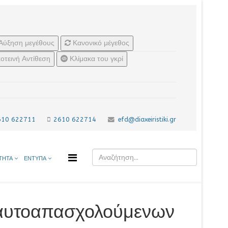
Αύξηση μεγέθους
Κανονικό μέγεθος
οτεινή Αντίθεση
Κλίμακα του γκρί
610 622711
2610 622714
efd@diaxeiristiki.gr
ΤΗΤΑ
ΕΝΤΥΠΑ
 αυτοαπασχολούμενων