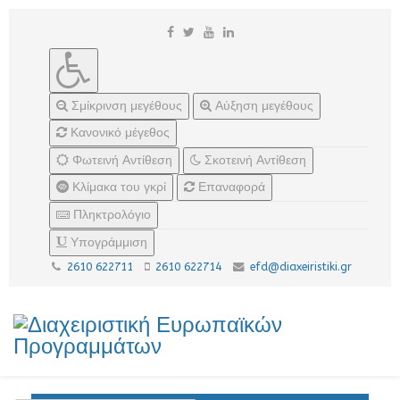
Σμίκρινση μεγέθους
Αύξηση μεγέθους
Κανονικό μέγεθος
Φωτεινή Αντίθεση
Σκοτεινή Αντίθεση
Κλίμακα του γκρί
Επαναφορά
Πληκτρολόγιο
Υπογράμμιση
2610 622711
2610 622714
efd@diaxeiristiki.gr