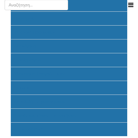
Ανακοινώσεις
Προκήρυξη
Υποβολή Προτάσεων
Αξιολόγηση
Ένταξη έργων
Υλοποίηση Προγράμματος
Έντυπα
Καταβολή Επιχορηγήσεων
Συχνές ερωτήσεις - απαντήσεις
Σηματοδότηση