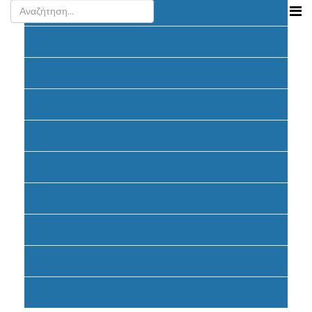
Ανακοινώσεις
Προκήρυξη
Υποβολή Προτάσεων
Αξιολόγηση
Ένταξη έργων
Υλοποίηση Προγράμματος
Έντυπα
Καταβολή Επιχορηγήσεων
Συχνές ερωτήσεις - απαντήσεις
Σηματοδότηση