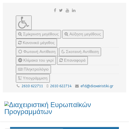
Σμίκρινση μεγέθους
Αύξηση μεγέθους
Κανονικό μέγεθος
Φωτεινή Αντίθεση
Σκοτεινή Αντίθεση
Κλίμακα του γκρί
Επαναφορά
Πληκτρολόγιο
Υπογράμμιση
2610 622711
2610 622714
efd@diaxeiristiki.gr