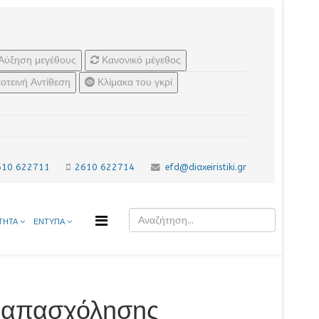
Αύξηση μεγέθους
Κανονικό μέγεθος
οτεινή Αντίθεση
Κλίμακα του γκρί
610 622711
2610 622714
efd@diaxeiristiki.gr
ΤΗΤΑ
ΕΝΤΥΠΑ
οαπασχόλησης