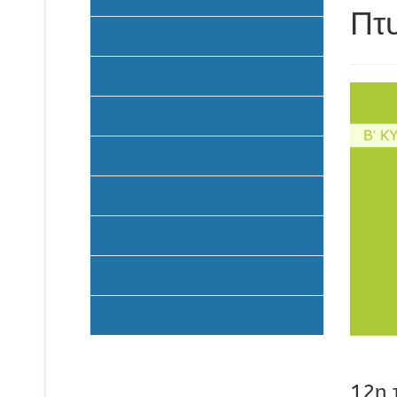
Πτυ
Υποβολή Προτάσεων
Αξιολόγηση
Ένταξη έργων
Υλοποίηση Προγράμματος
Έντυπα
Καταβολή Επιχορηγήσεων
Συχνές ερωτήσεις - απαντήσεις
Σηματοδότηση
12η 