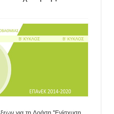
εων για τη Δράση "Ενίσχυση