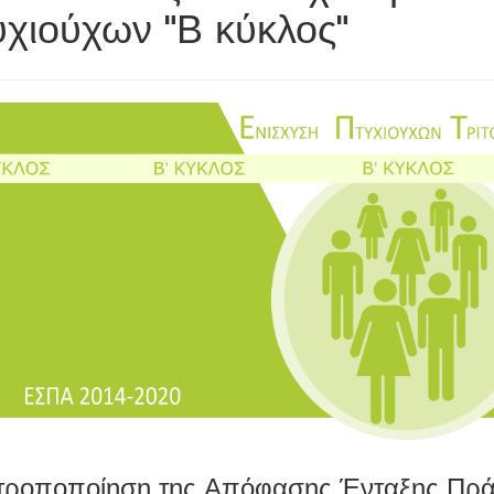
χιούχων "Β κύκλος"
τροποποίηση της Απόφασης Ένταξης Πράξ