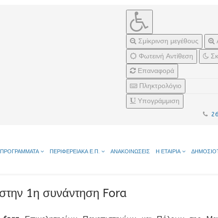
Σμίκρινση μεγέθους
Φωτεινή Αντίθεση
Σκ
Επαναφορά
Πληκτρολόγιο
Υπογράμμιση
2
ΠΡΟΓΡΑΜΜΑΤΑ
ΠΕΡΙΦΕΡΕΙΑΚΑ Ε.Π.
ΑΝΑΚΟΙΝΩΣΕΙΣ
Η ΕΤΑΙΡΙΑ
ΔΗΜΟΣΙΟ
 στην 1η συνάντηση Fora