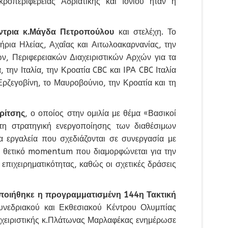
οπεριφέρειας Αδριατικής και Ιονίου ήταν η
ύντρια κ.Μάγδα Πετροπούλου
και στελέχη. Το
ρια Ηλείας, Αχαΐας και Αιτωλοακαρνανίας, την
, Περιφερειακών Διαχειριστικών Αρχών για τα
ην Ιταλία, την Κροατία CBC και IPA CBC Ιταλία
Ερζεγοβίνη, το Μαυροβούνιο, την Κροατία και τη
ρίτσης
, ο οποίος στην ομιλία με θέμα «Βασικοί
η στρατηγική ενεργοποίησης των διαθέσιμων
α εργαλεία που σχεδιάζονται σε συνεργασία με
το θετικό momentum που διαμορφώνεται για την
πιχειρηματικότητας, καθώς οι σχετικές δράσεις
οιήθηκε η προγραμματισμένη 144η Τακτική
νεδριακού και Εκθεσιακού Κέντρου Ολυμπίας
αχειριστικής κ.Πλάτωνας Μαρλαφέκας ενημέρωσε