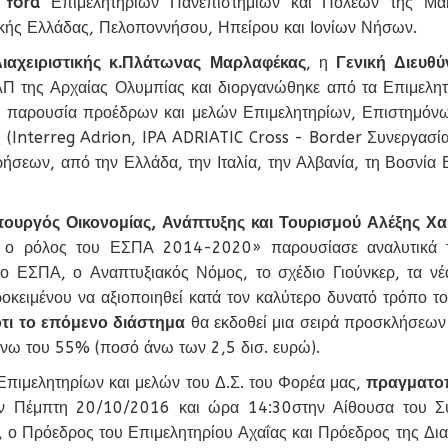
 fora
Επιμελητηρίων Πανεπιστημίων και Πόλεων της Μακρ
κής Ελλάδας, Πελοποννήσου, Ηπείρου και Ιονίων Νήσων.
ιαχειριστικής κ.Πλάτωνας Μαρλαφέκας
, η
Γενική Διευθ
Π της Αρχαίας Ολυμπίας και διοργανώθηκε από τα Επιμελητή
παρουσία προέδρων και μελών Επιμελητηρίων, Επιστημόνων
Interreg Adrion, IPA ADRIATIC Cross - Border Συνεργασία, τ
ήσεων, από την Ελλάδα, την Ιταλία, την Αλβανία, τη Βοσνία 
ουργός Οικονομίας, Ανάπτυξης και Τουρισμού Αλέξης Χα
ι ο ρόλος του ΕΣΠΑ 2014-2020» παρουσίασε αναλυτικά τ
ο ΕΣΠΑ, ο Αναπτυξιακός Νόμος, το σχέδιο Γιούνκερ, τα νέ
ροκειμένου να αξιοποιηθεί κατά τον καλύτερο δυνατό τρόπο 
ότι το επόμενο διάστημα
θα εκδοθεί μια σειρά προσκλήσεων ε
άνω του 55% (ποσό άνω των 2,5 δισ. ευρώ).
πιμελητηρίων και μελών του Δ.Σ. του Φορέα μας,
πραγματοπ
 Πέμπτη 20/10/2016 και ώρα 14:30στην Αίθουσα του Συ
ο Πρόεδρος του Επιμελητηρίου Αχαΐας και Πρόεδρος της Δι