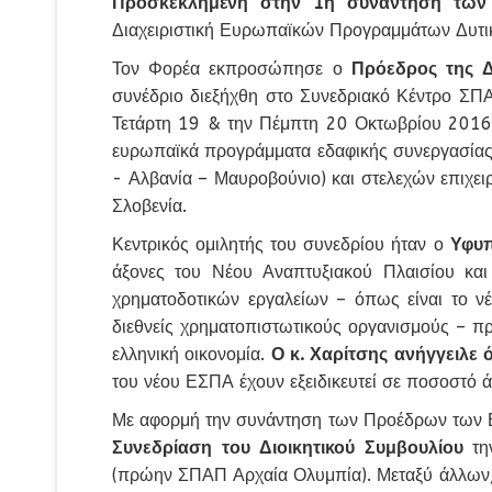
Προσκεκλημένη στην 1η συνάντηση των
Διαχειριστική Ευρωπαϊκών Προγραμμάτων Δυτι
Τον Φορέα εκπροσώπησε ο
Πρόεδρος της Δ
συνέδριο διεξήχθη στο Συνεδριακό Κέντρο ΣΠΑ
Τετάρτη 19 & την Πέμπτη 20 Οκτωβρίου 2016 
ευρωπαϊκά προγράμματα εδαφικής συνεργασίας (
- Αλβανία – Μαυροβούνιο) και στελεχών επιχειρ
Σλοβενία.
Κεντρικός ομιλητής του συνεδρίου ήταν ο
Υφυπ
άξονες του Νέου Αναπτυξιακού Πλαισίου κα
χρηματοδοτικών εργαλείων – όπως είναι το νέ
διεθνείς χρηματοπιστωτικούς οργανισμούς – π
ελληνική οικονομία.
Ο κ. Χαρίτσης ανήγγειλε 
του νέου ΕΣΠΑ έχουν εξειδικευτεί σε ποσοστό 
Με αφορμή την συνάντηση των Προέδρων των Ε
Συνεδρίαση του Διοικητικού Συμβουλίου
την
(πρώην ΣΠΑΠ Αρχαία Ολυμπία). Μεταξύ άλλων, 