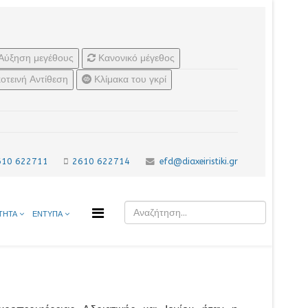
Αύξηση μεγέθους
Κανονικό μέγεθος
οτεινή Αντίθεση
Κλίμακα του γκρί
610 622711
2610 622714
efd@diaxeiristiki.gr
ΤΗΤΑ
ΕΝΤΥΠΑ