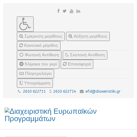
Σμίκρινση μεγέθους
Αύξηση μεγέθους
Κανονικό μέγεθος
Φωτεινή Αντίθεση
Σκοτεινή Αντίθεση
Κλίμακα του γκρί
Επαναφορά
Πληκτρολόγιο
Υπογράμμιση
2610 622711
2610 622714
efd@diaxeiristiki.gr