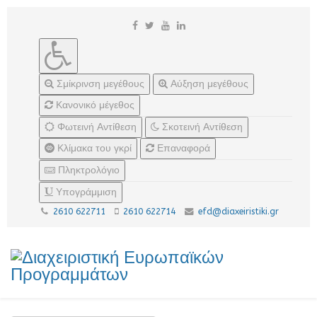
Σμίκρινση μεγέθους
Αύξηση μεγέθους
Κανονικό μέγεθος
Φωτεινή Αντίθεση
Σκοτεινή Αντίθεση
Κλίμακα του γκρί
Επαναφορά
Πληκτρολόγιο
Υπογράμμιση
2610 622711
2610 622714
efd@diaxeiristiki.gr