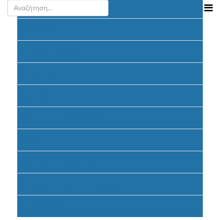
Ανακοινώσεις
Προκήρυξη
Υποβολή Προτάσεων
Ένταξη έργων
Αξιολόγηση
Υλοποίηση Προγράμματος
Έντυπα
Καταβολή Επιχορηγήσεων
Συχνές ερωτήσεις - απαντήσεις
Σηματοδότηση