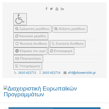
Σμίκρινση μεγέθους
Αύξηση μεγέθους
Κανονικό μέγεθος
Φωτεινή Αντίθεση
Σκοτεινή Αντίθεση
Κλίμακα του γκρί
Επαναφορά
Πληκτρολόγιο
Υπογράμμιση
2610 622711
2610 622714
efd@diaxeiristiki.gr