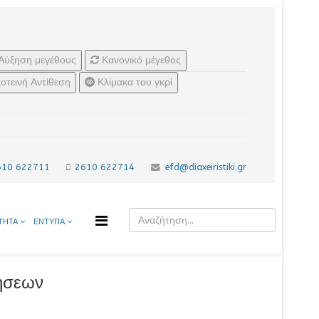
Αύξηση μεγέθους
Κανονικό μέγεθος
οτεινή Αντίθεση
Κλίμακα του γκρί
610 622711
2610 622714
efd@diaxeiristiki.gr
ΤΗΤΑ
ΕΝΤΥΠΑ
γήσεων