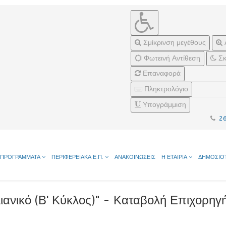
Σμίκρινση μεγέθους
Φωτεινή Αντίθεση
Σκ
Επαναφορά
Πληκτρολόγιο
Υπογράμμιση
2
ΠΡΟΓΡΑΜΜΑΤΑ
ΠΕΡΙΦΕΡΕΙΑΚΑ Ε.Π.
ΑΝΑΚΟΙΝΩΣΕΙΣ
Η ΕΤΑΙΡΙΑ
ΔΗΜΟΣΙΟ
ιανικό (Β' Κύκλος)" - Καταβολή Επιχορη