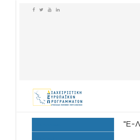
"Ε-Λ
Ανακοινώσεις
Προκήρυξη