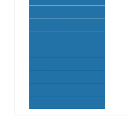
Υποβολή Προτάσεων
Αξιολόγηση
Ένταξη έργων
Υλοποίηση Προγράμματος
Έντυπα
Καταβολή Επιχορηγήσεων
Συχνές ερωτήσεις - απαντήσεις
Σηματοδότηση