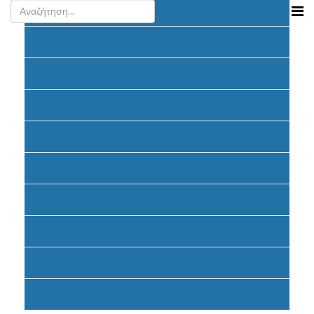
Ανακοινώσεις
Προκήρυξη
Υποβολή Προτάσεων
Αξιολόγηση
Ένταξη έργων
Υλοποίηση Προγράμματος
Έντυπα
Καταβολή Επιχορηγήσεων
Συχνές ερωτήσεις - απαντήσεις
Σηματοδότηση