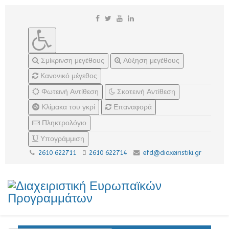
Σμίκρινση μεγέθους
Αύξηση μεγέθους
Κανονικό μέγεθος
Φωτεινή Αντίθεση
Σκοτεινή Αντίθεση
Κλίμακα του γκρί
Επαναφορά
Πληκτρολόγιο
Υπογράμμιση
2610 622711
2610 622714
efd@diaxeiristiki.gr