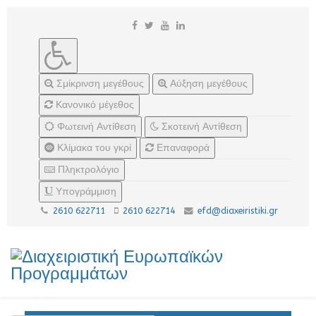
Σμίκρινση μεγέθους
Αύξηση μεγέθους
Κανονικό μέγεθος
Φωτεινή Αντίθεση
Σκοτεινή Αντίθεση
Κλίμακα του γκρί
Επαναφορά
Πληκτρολόγιο
Υπογράμμιση
2610 622711
2610 622714
efd@diaxeiristiki.gr