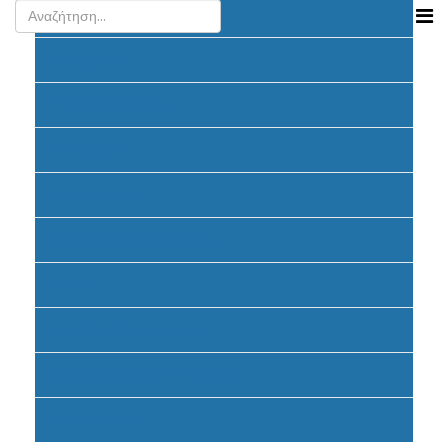
Ανακοινώσεις
Προκήρυξη
Υποβολή Προτάσεων
Αξιολόγηση
Ένταξη έργων
Υλοποίηση Προγράμματος
Έντυπα
Καταβολή Επιχορηγήσεων
Συχνές ερωτήσεις - απαντήσεις
Σηματοδότηση