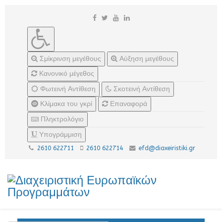
Σμίκρινση μεγέθους
Αύξηση μεγέθους
Κανονικό μέγεθος
Φωτεινή Αντίθεση
Σκοτεινή Αντίθεση
Κλίμακα του γκρί
Επαναφορά
Πληκτρολόγιο
Υπογράμμιση
2610 622711
2610 622714
efd@diaxeiristiki.gr