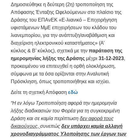
Δημοσιεύθηκε η δεύτερη (2η) τροποποίηση της
Απόφασης Ένταξης Ωφελούμενων στο πλαίσιο της
Δράσης του ΕΠΑνΕΚ «E-λιανικό – Επιχορήγηση
υφιστάμενων ΜμΕ επιχειρήσεων του κλάδου του
λιανεμπορίου, για την ανάπτυξη/αναβάθμιση και
διαχείριση ηλεκτρονικού καταστήματος» (Α’
κύκλος & Β’ κύκλος), σχετικά με την
παράταση της
ημερομηνίας λήξης της Δράσης
μέχρι
31-12-2023
,
προκειμένου να επιτευχθεί η ορθή ολοκλήρωση,
σύμφωνα με τα όσα ορίζονται στην Αναλυτική
Πρόσκληση, όπως τροποποιήθηκε και ισχύει.
Δείτε τη σχετική Απόφαση
εδώ
“Η εν λόγω Τροποποίηση αφορά την ημερομηνία
λήξης διαδικασιών του Φορέα για τη συγκεκριμένη
Δράση και σε καμία περίπτωση
δεν αφορά τους
δικαιούχους,
συνεπώς
δεν υπάρχει καμία αλλαγή
χρονοδιαγράμματος Υλοποίησης των έργων των