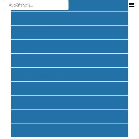
Ανακοινώσεις
Προκήρυξη
Υποβολή Προτάσεων
Αξιολόγηση
Ένταξη έργων
Υλοποίηση Προγράμματος
Έντυπα
Καταβολή Επιχορηγήσεων
Συχνές ερωτήσεις - απαντήσεις
Σηματοδότηση