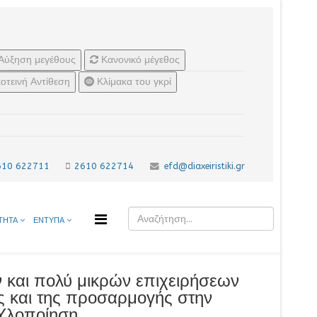
Αύξηση μεγέθους
Κανονικό μέγεθος
οτεινή Αντίθεση
Κλίμακα του γκρί
610 622711
2610 622714
efd@diaxeiristiki.gr
ΤΗΤΑ
ΕΝΤΥΠΑ
 και πολύ μικρών επιχειρήσεων
ής και της προσαρμογής στην
 Υλοποίηση