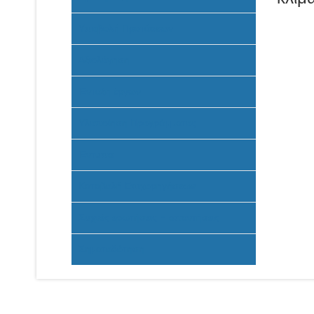
Υποβολή Προτάσεων
Αξιολόγηση
Ένταξη έργων
Υλοποίηση Προγράμματος
Έντυπα
Καταβολή Επιχορηγήσεων
Συχνές ερωτήσεις - απαντήσεις
Σηματοδότηση