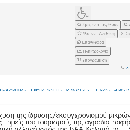
Σμίκρινση μεγέθους
Φωτεινή Αντίθεση
Σκ
Επαναφορά
Πληκτρολόγιο
Υπογράμμιση
2
ΠΡΟΓΡΑΜΜΑΤΑ
ΠΕΡΙΦΕΡΕΙΑΚΑ Ε.Π.
ΑΝΑΚΟΙΝΩΣΕΙΣ
Η ΕΤΑΙΡΙΑ
ΔΗΜΟΣΙΟ
χυση της ίδρυσης/εκσυγχρονισμού μικρών
ς τομείς του τουρισμού, της αγροδιατροφ
ατική αλλαγή εντός της ΒΑΑ Καλαμάτας -