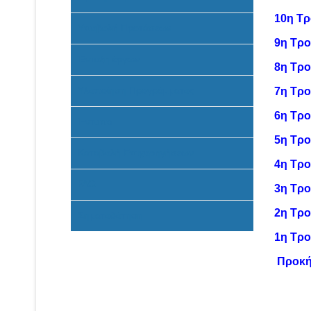
10η Τ
Υποβολή Προτάσεων
9η Τρ
Ένταξη έργων
8η Τρ
Υλοποίηση Προγράμματος
7η Τρ
6η Τρ
Έντυπα
5η Τρ
Καταβολή Επιχορηγήσεων
4η Τρ
FAQ
3η Τρ
2η Τρ
Σηματοδότηση
1η Τρ
Προκή