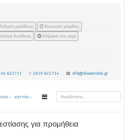
Αύξηση μεγέθους
Κανονικό μέγεθος
οτεινή Αντίθεση
Κλίμακα του γκρί
610 622711
2610 622714
efd@diaxeiristiki.gr
ΤΗΤΑ
ΕΝΤΥΠΑ
εστίασης για προμήθεια