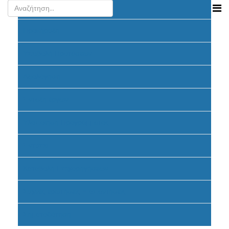
Ανακοινώσεις
Προκήρυξη
Υποβολή Προτάσεων
Αξιολόγηση
Ένταξη έργων
Υλοποίηση Προγράμματος
Έντυπα
Καταβολή Επιχορηγήσεων
Συχνές ερωτήσεις - απαντήσεις
Σηματοδότηση