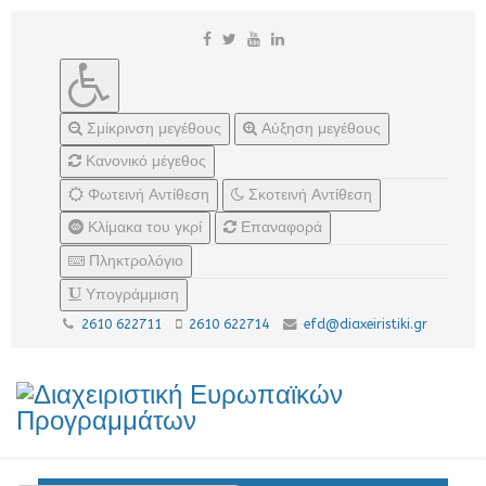
Σμίκρινση μεγέθους
Αύξηση μεγέθους
Κανονικό μέγεθος
Φωτεινή Αντίθεση
Σκοτεινή Αντίθεση
Κλίμακα του γκρί
Επαναφορά
Πληκτρολόγιο
Υπογράμμιση
2610 622711
2610 622714
efd@diaxeiristiki.gr