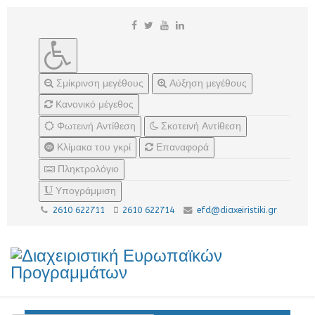
Σμίκρινση μεγέθους
Αύξηση μεγέθους
Κανονικό μέγεθος
Φωτεινή Αντίθεση
Σκοτεινή Αντίθεση
Κλίμακα του γκρί
Επαναφορά
Πληκτρολόγιο
Υπογράμμιση
2610 622711
2610 622714
efd@diaxeiristiki.gr