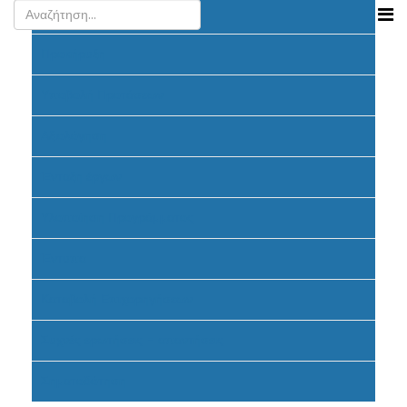
Ανακοινώσεις
Προκήρυξη
Υποβολή Προτάσεων
Αξιολόγηση
Ένταξη έργων
Υλοποίηση Προγράμματος
Έντυπα
Καταβολή Επιχορηγήσεων
Συχνές ερωτήσεις - απαντήσεις
Σηματοδότηση