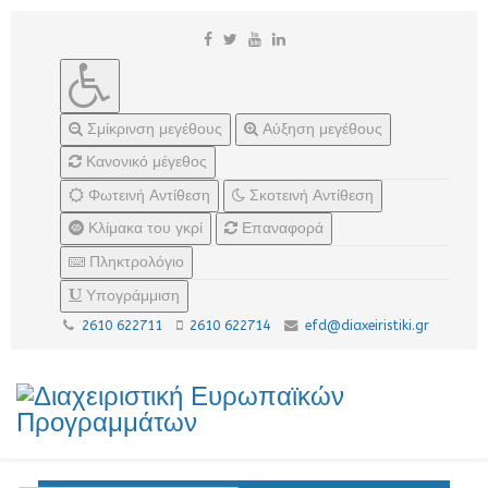
Σμίκρινση μεγέθους
Αύξηση μεγέθους
Κανονικό μέγεθος
Φωτεινή Αντίθεση
Σκοτεινή Αντίθεση
Κλίμακα του γκρί
Επαναφορά
Πληκτρολόγιο
Υπογράμμιση
2610 622711
2610 622714
efd@diaxeiristiki.gr