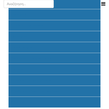
Ανακοινώσεις
Προκήρυξη
Υποβολή Προτάσεων
Αξιολόγηση
Ένταξη έργων
Υλοποίηση Προγράμματος
Έντυπα
Καταβολή Επιχορηγήσεων
Συχνές ερωτήσεις - απαντήσεις
Σηματοδότηση