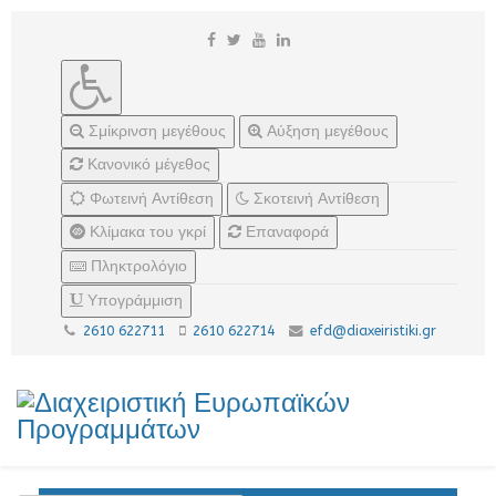
Σμίκρινση μεγέθους
Αύξηση μεγέθους
Κανονικό μέγεθος
Φωτεινή Αντίθεση
Σκοτεινή Αντίθεση
Κλίμακα του γκρί
Επαναφορά
Πληκτρολόγιο
Υπογράμμιση
2610 622711
2610 622714
efd@diaxeiristiki.gr