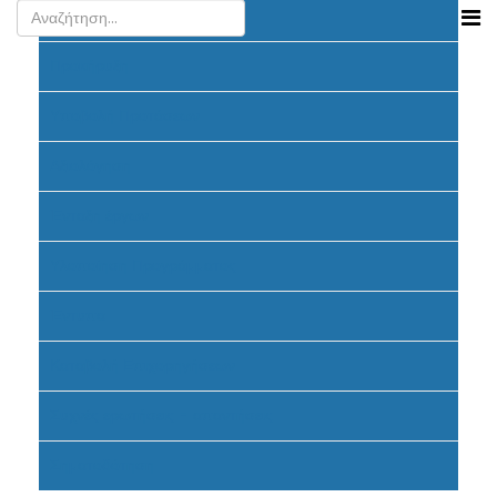
Ανακοινώσεις
Προκήρυξη
Υποβολή Προτάσεων
Αξιολόγηση
Ένταξη έργων
Υλοποίηση Προγράμματος
Έντυπα
Καταβολή Επιχορηγήσεων
Συχνές ερωτήσεις - απαντήσεις
Σηματοδότηση