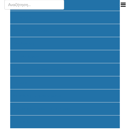
Ανακοινώσεις
Προκήρυξη
Υποβολή Προτάσεων
Αξιολόγηση
Ένταξη έργων
Υλοποίηση Προγράμματος
Έντυπα
Καταβολή Επιχορηγήσεων
Συχνές ερωτήσεις - απαντήσεις
Σηματοδότηση