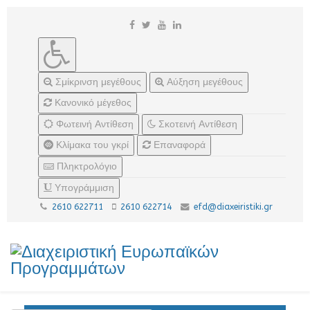
Σμίκρινση μεγέθους
Αύξηση μεγέθους
Κανονικό μέγεθος
Φωτεινή Αντίθεση
Σκοτεινή Αντίθεση
Κλίμακα του γκρί
Επαναφορά
Πληκτρολόγιο
Υπογράμμιση
2610 622711
2610 622714
efd@diaxeiristiki.gr