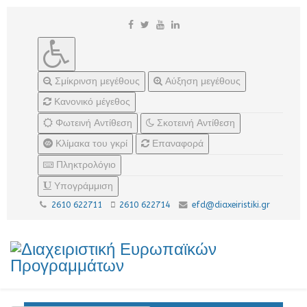
Σμίκρινση μεγέθους
Αύξηση μεγέθους
Κανονικό μέγεθος
Φωτεινή Αντίθεση
Σκοτεινή Αντίθεση
Κλίμακα του γκρί
Επαναφορά
Πληκτρολόγιο
Υπογράμμιση
2610 622711
2610 622714
efd@diaxeiristiki.gr