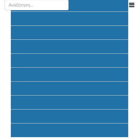
Ανακοινώσεις
Προκήρυξη
Υποβολή Προτάσεων
Αξιολόγηση
Ένταξη έργων
Υλοποίηση Προγράμματος
Έντυπα
Καταβολή Επιχορηγήσεων
Συχνές ερωτήσεις - απαντήσεις
Σηματοδότηση