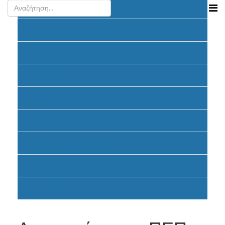
Ανακοινώσεις
Προκήρυξη
Υποβολή Προτάσεων
Ένταξη έργων
Υλοποίηση Προγράμματος
Έντυπα
Καταβολή Επιχορηγήσεων
FAQ
Σηματοδότηση