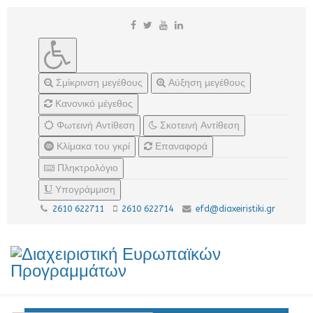
Σμίκρινση μεγέθους
Αύξηση μεγέθους
Κανονικό μέγεθος
Φωτεινή Αντίθεση
Σκοτεινή Αντίθεση
Κλίμακα του γκρί
Επαναφορά
Πληκτρολόγιο
Υπογράμμιση
2610 622711
2610 622714
efd@diaxeiristiki.gr