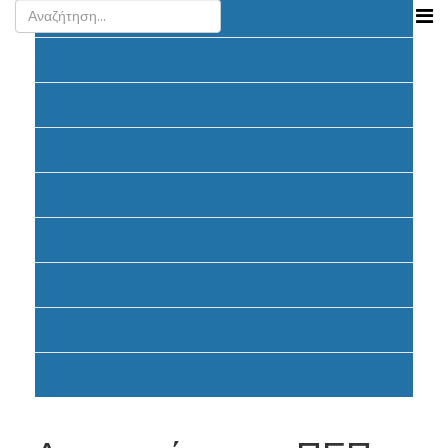
Ανακοινώσεις
Προκήρυξη
Υποβολή Προτάσεων
Ένταξη έργων
Υλοποίηση Προγράμματος
Έντυπα
Καταβολή Επιχορηγήσεων
FAQ
Σηματοδότηση