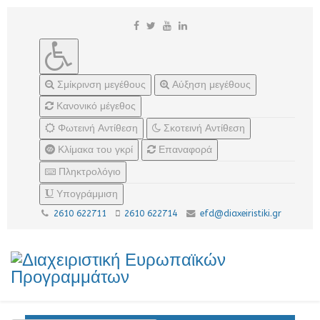
Σμίκρινση μεγέθους
Αύξηση μεγέθους
Κανονικό μέγεθος
Φωτεινή Αντίθεση
Σκοτεινή Αντίθεση
Κλίμακα του γκρί
Επαναφορά
Πληκτρολόγιο
Υπογράμμιση
2610 622711
2610 622714
efd@diaxeiristiki.gr