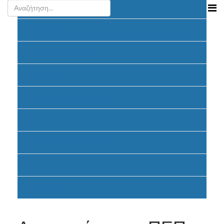
Ανακοινώσεις
Προκήρυξη
Υποβολή Προτάσεων
Ένταξη έργων
Υλοποίηση Προγράμματος
Έντυπα
Καταβολή Επιχορηγήσεων
FAQ
Σηματοδότηση