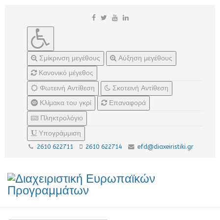
Σμίκρινση μεγέθους
Αύξηση μεγέθους
Κανονικό μέγεθος
Φωτεινή Αντίθεση
Σκοτεινή Αντίθεση
Κλίμακα του γκρί
Επαναφορά
Πληκτρολόγιο
Υπογράμμιση
2610 622711
2610 622714
efd@diaxeiristiki.gr