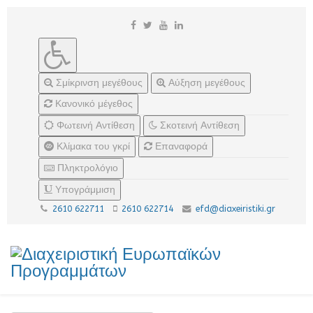
Σμίκρινση μεγέθους
Αύξηση μεγέθους
Κανονικό μέγεθος
Φωτεινή Αντίθεση
Σκοτεινή Αντίθεση
Κλίμακα του γκρί
Επαναφορά
Πληκτρολόγιο
Υπογράμμιση
2610 622711
2610 622714
efd@diaxeiristiki.gr