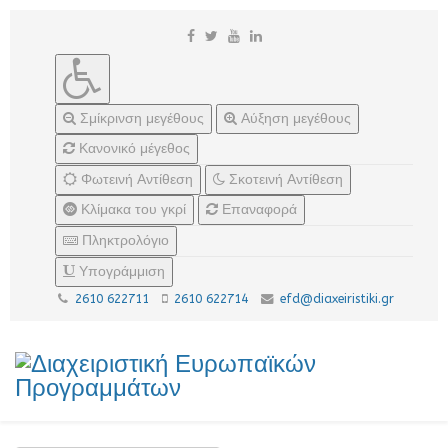
Σμίκρινση μεγέθους
Αύξηση μεγέθους
Κανονικό μέγεθος
Φωτεινή Αντίθεση
Σκοτεινή Αντίθεση
Κλίμακα του γκρί
Επαναφορά
Πληκτρολόγιο
Υπογράμμιση
2610 622711
2610 622714
efd@diaxeiristiki.gr