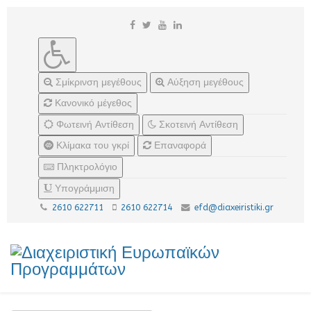
Σμίκρινση μεγέθους
Αύξηση μεγέθους
Κανονικό μέγεθος
Φωτεινή Αντίθεση
Σκοτεινή Αντίθεση
Κλίμακα του γκρί
Επαναφορά
Πληκτρολόγιο
Υπογράμμιση
2610 622711
2610 622714
efd@diaxeiristiki.gr