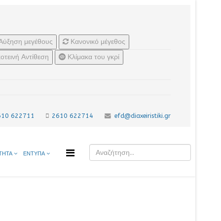
Αύξηση μεγέθους
Κανονικό μέγεθος
οτεινή Αντίθεση
Κλίμακα του γκρί
610 622711
2610 622714
efd@diaxeiristiki.gr
ΤΗΤΑ
ΕΝΤΥΠΑ