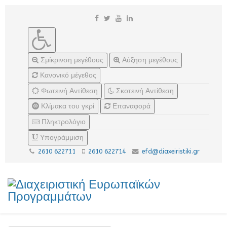
Σμίκρινση μεγέθους
Αύξηση μεγέθους
Κανονικό μέγεθος
Φωτεινή Αντίθεση
Σκοτεινή Αντίθεση
Κλίμακα του γκρί
Επαναφορά
Πληκτρολόγιο
Υπογράμμιση
2610 622711
2610 622714
efd@diaxeiristiki.gr