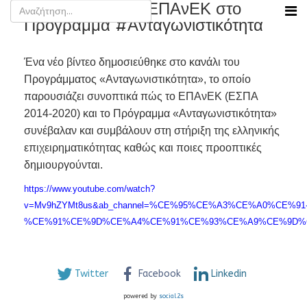
Βίντεο: Από το #ΕΠΑνΕΚ στο
Πρόγραμμα #Ανταγωνιστικότητα
Ένα νέο βίντεο δημοσιεύθηκε στο κανάλι του
Προγράμματος «Ανταγωνιστικότητα», το οποίο
παρουσιάζει συνοπτικά πώς το ΕΠΑνΕΚ (ΕΣΠΑ
2014-2020) και το Πρόγραμμα «Ανταγωνιστικότητα»
συνέβαλαν και συμβάλουν στη στήριξη της ελληνικής
επιχειρηματικότητας καθώς και ποιες προοπτικές
δημιουργούνται.
https://www.youtube.com/watch?
v=Mv9hZYMt8us&ab_channel=%CE%95%CE%A3%CE%A0%CE%91
%CE%91%CE%9D%CE%A4%CE%91%CE%93%CE%A9%CE%9D%
Twitter
Facebook
Linkedin
powered by
social2s