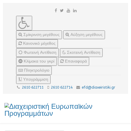
Σμίκρινση μεγέθους
Αύξηση μεγέθους
Κανονικό μέγεθος
Φωτεινή Αντίθεση
Σκοτεινή Αντίθεση
Κλίμακα του γκρί
Επαναφορά
Πληκτρολόγιο
Υπογράμμιση
2610 622711
2610 622714
efd@diaxeiristiki.gr