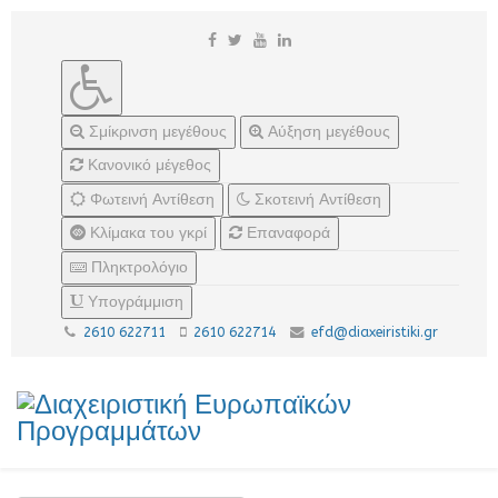
Σμίκρινση μεγέθους
Αύξηση μεγέθους
Κανονικό μέγεθος
Φωτεινή Αντίθεση
Σκοτεινή Αντίθεση
Κλίμακα του γκρί
Επαναφορά
Πληκτρολόγιο
Υπογράμμιση
2610 622711
2610 622714
efd@diaxeiristiki.gr