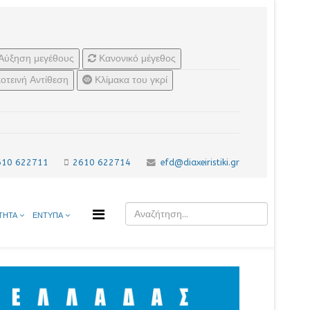
Αύξηση μεγέθους
Κανονικό μέγεθος
οτεινή Αντίθεση
Κλίμακα του γκρί
610 622711
2610 622714
efd@diaxeiristiki.gr
ΤΗΤΑ
ΕΝΤΥΠΑ