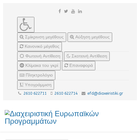
Σμίκρινση μεγέθους
Αύξηση μεγέθους
Κανονικό μέγεθος
Φωτεινή Αντίθεση
Σκοτεινή Αντίθεση
Κλίμακα του γκρί
Επαναφορά
Πληκτρολόγιο
Υπογράμμιση
2610 622711
2610 622714
efd@diaxeiristiki.gr