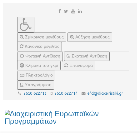
Σμίκρινση μεγέθους
Αύξηση μεγέθους
Κανονικό μέγεθος
Φωτεινή Αντίθεση
Σκοτεινή Αντίθεση
Κλίμακα του γκρί
Επαναφορά
Πληκτρολόγιο
Υπογράμμιση
2610 622711
2610 622714
efd@diaxeiristiki.gr