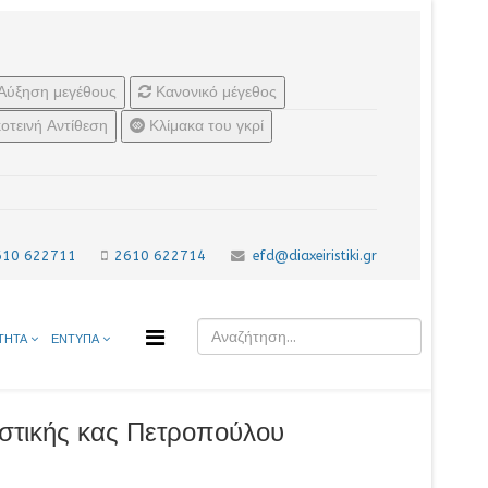
Αύξηση μεγέθους
Κανονικό μέγεθος
οτεινή Αντίθεση
Κλίμακα του γκρί
610 622711
2610 622714
efd@diaxeiristiki.gr
ΤΗΤΑ
ΕΝΤΥΠΑ
στικής κας Πετροπούλου