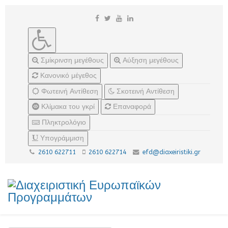
Σμίκρινση μεγέθους
Αύξηση μεγέθους
Κανονικό μέγεθος
Φωτεινή Αντίθεση
Σκοτεινή Αντίθεση
Κλίμακα του γκρί
Επαναφορά
Πληκτρολόγιο
Υπογράμμιση
2610 622711
2610 622714
efd@diaxeiristiki.gr