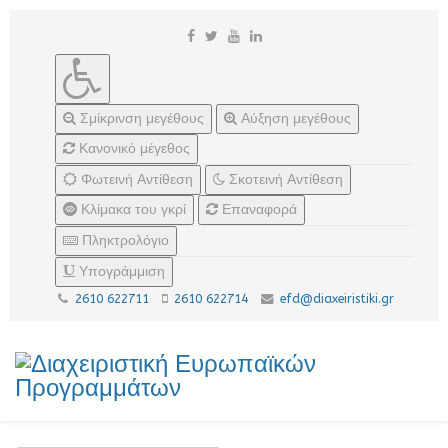
Σμίκρινση μεγέθους
Αύξηση μεγέθους
Κανονικό μέγεθος
Φωτεινή Αντίθεση
Σκοτεινή Αντίθεση
Κλίμακα του γκρί
Επαναφορά
Πληκτρολόγιο
Υπογράμμιση
2610 622711
2610 622714
efd@diaxeiristiki.gr