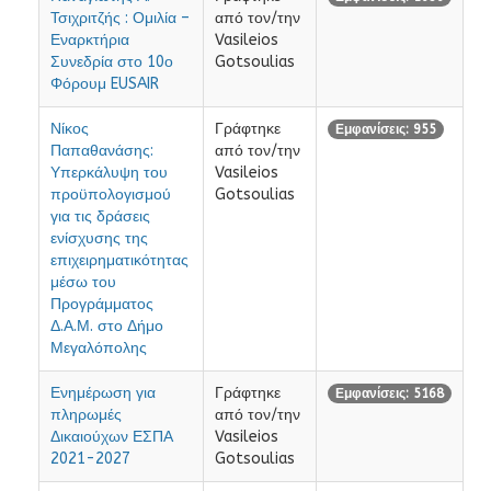
Τσιχριτζής : Ομιλία –
από τον/την
Εναρκτήρια
Vasileios
Συνεδρία στο 10ο
Gotsoulias
Φόρουμ EUSAIR
Νίκος
Γράφτηκε
Εμφανίσεις: 955
Παπαθανάσης:
από τον/την
Υπερκάλυψη του
Vasileios
προϋπολογισμού
Gotsoulias
για τις δράσεις
ενίσχυσης της
επιχειρηματικότητας
μέσω του
Προγράμματος
Δ.Α.Μ. στο Δήμο
Μεγαλόπολης
Ενημέρωση για
Γράφτηκε
Εμφανίσεις: 5168
πληρωμές
από τον/την
Δικαιούχων ΕΣΠΑ
Vasileios
2021-2027
Gotsoulias