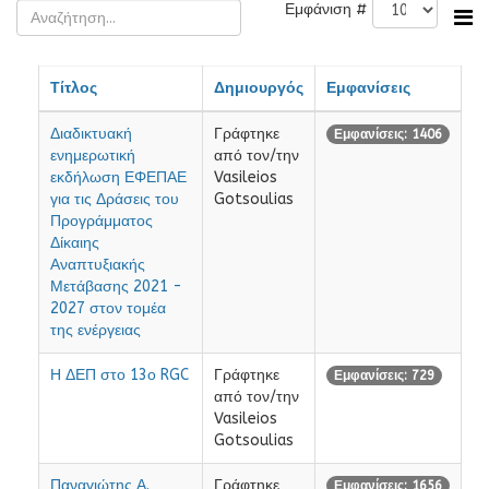
Εμφάνιση #
Τίτλος
Δημιουργός
Εμφανίσεις
Διαδικτυακή
Γράφτηκε
Εμφανίσεις: 1406
ενημερωτική
από τον/την
εκδήλωση ΕΦΕΠΑΕ
Vasileios
για τις Δράσεις του
Gotsoulias
Προγράμματος
Δίκαιης
Αναπτυξιακής
Μετάβασης 2021 -
2027 στον τομέα
της ενέργειας
Η ΔΕΠ στο 13ο RGC
Γράφτηκε
Εμφανίσεις: 729
από τον/την
Vasileios
Gotsoulias
Παναγιώτης Α.
Γράφτηκε
Εμφανίσεις: 1656