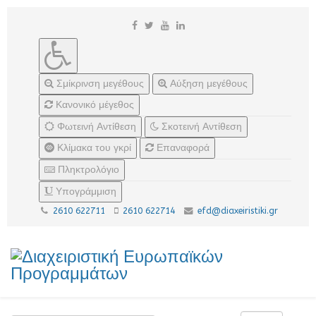
Σμίκρινση μεγέθους
Αύξηση μεγέθους
Κανονικό μέγεθος
Φωτεινή Αντίθεση
Σκοτεινή Αντίθεση
Κλίμακα του γκρί
Επαναφορά
Πληκτρολόγιο
Υπογράμμιση
2610 622711
2610 622714
efd@diaxeiristiki.gr